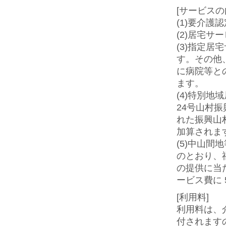
[サービスの
(1)要介護
(2)居宅サ
(3)指定
す。その他
に病院等と
ます。
(4)特別
24号山村振
れた振興山
加算されま
(5)中山間
のとおり、
の提供に当
ービス費に
[利用料]
利用料は、
付されます