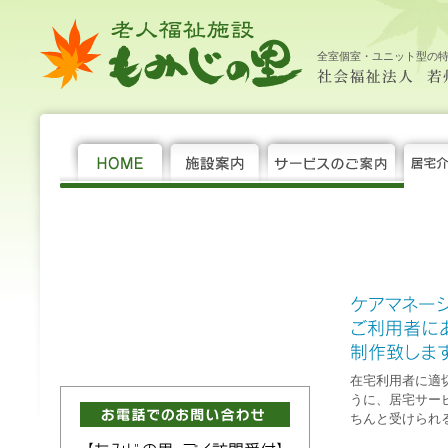
老
居
社
大
中
小
HOME
施
サ
居
年
機
求
新
サ
お
個
サ
社
人
宅
会
設
ー
宅
間
関
人
着
イ
問
人
ー
会
福
介
福
案
ビ
介
行
紙
情
情
ト
い
情
ビ
福
全室個室・ユニット型の
祉
護
祉
内
ス
護
事
報
報
マ
合
報
ス
祉
施
支
法
の
支
ッ
わ
保
概
法
設 も
援
人 若
ご
援
プ
せ
護
要
人 若
み
セ
州
案
セ
州
じ
ン
福
内
ン
福
の
タ
祉
タ
祉
里
ー
会
ー
会 老
人
福
祉
施
設 も
み
じ
の
里
在宅利用者に適
うに、居宅サー
ちんと受けられ