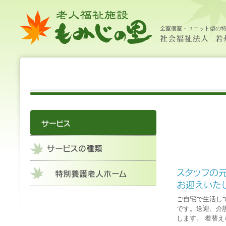
老
サ
デ
社
大
中
小
HOME
施
サ
居
年
機
求
サ
特
養
シ
デ
訪
料
新
サ
お
個
リ
遊
社
人
ー
イ
会
設
ー
宅
間
関
人
ー
別
護
ョ
イ
問
金
着
イ
問
人
ハ
ビ
会
福
ビ
サ
福
案
ビ
介
行
紙
情
ビ
養
老
ー
サ
介
表
情
ト
い
情
ビ
リ
福
全室個室・ユニット型の
祉
ス
ー
祉
内
ス
護
事
報
ス
護
人
ト
ー
護
報
マ
合
報
リ
(レ
祉
施
ビ
法
の
支
の
老
ホ
ス
ビ
ッ
わ
保
内
ク
法
設 も
ス
人 若
ご
援
種
人
ー
テ
ス
プ
せ
護
容
リ
人 若
み
（通
州
案
セ
類
ホ
ム
イ
エ
州
じ
所
福
内
ン
ー
ー
福
の
介
祉
タ
ム
シ
祉
里
護
会
ー
ョ
会 老
サ
ン
人
ー
+リ
福
ビ
ハ
祉
ス）
ビ
施
（定
リ)・
設 も
員
レ
み
20
ク
じ
名）
リ
の
エ
里
ー
シ
ご自宅で生活し
ョ
です。送迎、介
ン
します。 着替
内