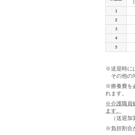
1
2
3
4
5
※送迎時に
その他の地
※療養費を
れます。
※介護職員
ます。
（送迎加算
※負担割合