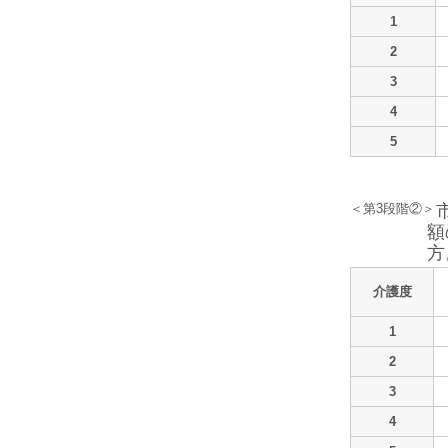
1
2
3
4
5
＜第3段階②＞
額
方
介護度
1
2
3
4