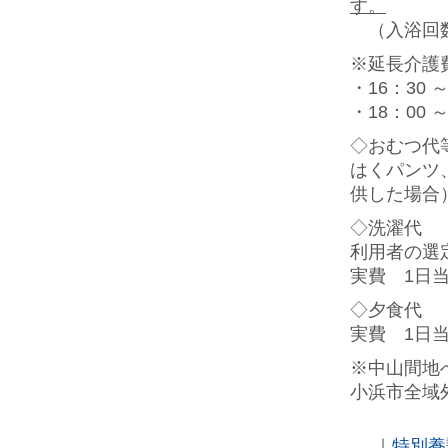
す。
（入浴回数
※延長介護
・16：30 
・18：00
◇おむつ代
はくパンツ
供した場
◇洗濯代
利用者の選
実費 1日当
◇夕食代
実費 1日当
※中山間地
小浜市全域
｜
特別養