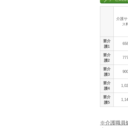
介護サ
ス
要介
65
護1
要介
77
護2
要介
90
護3
要介
1,0
護4
要介
1,1
護5
※介護職員