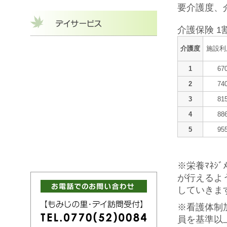
要介護度、
介護保険 1
介護度
施設利
1
67
2
74
3
81
4
88
5
95
※栄養ﾏﾈｼ
が行えるよう
していきま
※看護体制
員を基準以