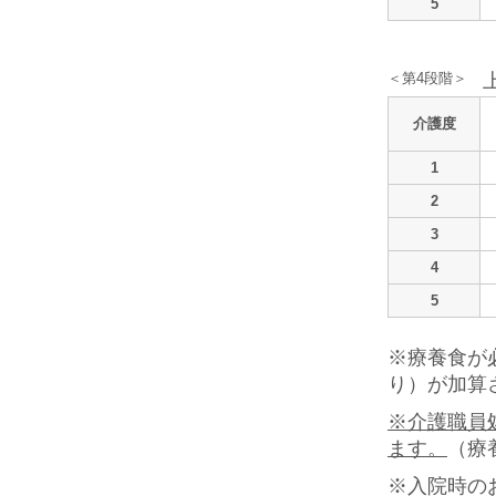
5
＜第4段階＞
介護度
1
2
3
4
5
※療養食が
り）が加算
※介護職員
ます。
（療
※入院時の