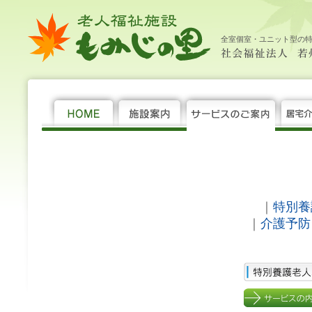
老
サ
料
社
大
中
小
HOME
施
サ
居
年
機
求
サ
特
養
シ
デ
訪
料
新
サ
お
個
社
人
ー
金
会
設
ー
宅
間
関
人
ー
別
護
ョ
イ
問
金
着
イ
問
人
会
福
ビ
表
福
案
ビ
介
行
紙
情
ビ
養
老
ー
サ
介
表
情
ト
い
情
福
全室個室・ユニット型の
祉
ス
祉
内
ス
護
事
報
ス
護
人
ト
ー
護
報
マ
合
報
祉
施
法
の
支
の
老
ホ
ス
ビ
ッ
わ
保
法
設 も
人 若
ご
援
種
人
ー
テ
ス
プ
せ
護
人 若
み
州
案
セ
類
ホ
ム
イ
州
じ
福
内
ン
ー
福
の
祉
タ
ム
祉
里
会
ー
会 老
人
福
祉
施
設 も
み
｜
特別養
じ
｜
介護予防
の
里