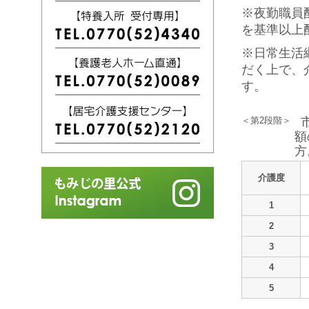
※夜勤職員
を基準以上
※日常生活
だく上で、
す。
＜第2段階＞
額
方
介護度
1
2
3
4
5