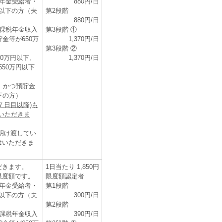
年金受給者・
880円/日
円以下の方（夫
第2段階
880円/日
課税年金収入
第3段階 ①
金等が650万
1,370円/日
第3段階 ②
20万円以下、
1,370円/日
550万円以下
、かつ預貯金
下の方）
７日目以降)も
をいただきま
明け渡してい
はいただきま
だきます。
1日当たり 1,850円
限度額です。
限度額認定者
年金受給者・
第1段階
円以下の方（夫
300円/日
第2段階
課税年金収入
390円/日