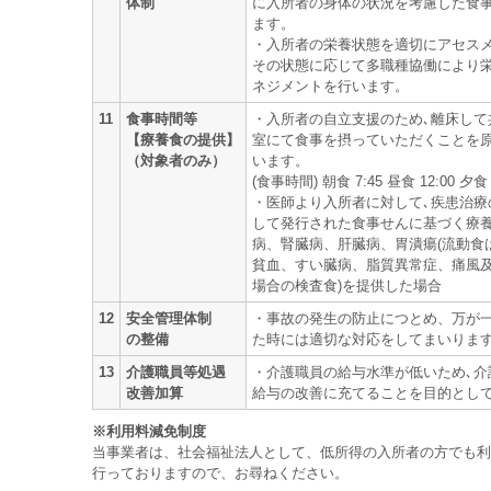
体制
に入所者の身体の状況を考慮した食
ます。
・入所者の栄養状態を適切にアセスメ
その状態に応じて多職種協働により
ネジメントを行います。
11
食事時間等
・入所者の自立支援のため､離床して
【療養食の提供】
室にて食事を摂っていただくことを
（対象者のみ）
います。
(食事時間) 朝食 7:45 昼食 12:00 夕食 
・医師より入所者に対して､疾患治療
して発行された食事せんに基づく療養
病、腎臓病、肝臓病、胃潰瘍(流動食
貧血、すい臓病、脂質異常症、痛風
場合の検査食)を提供した場合
12
安全管理体制
・事故の発生の防止につとめ、万が
の整備
た時には適切な対応をしてまいりま
13
介護職員等処遇
・介護職員の給与水準が低いため､介
改善加算
給与の改善に充てることを目的とし
※利用料減免制度
当事業者は、社会福祉法人として、低所得の入所者の方でも利
行っておりますので、お尋ねください。