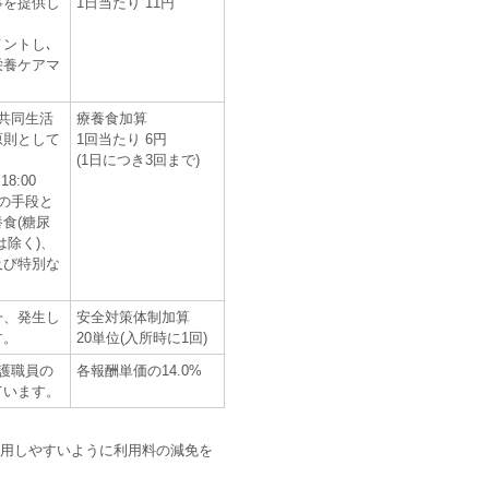
事を提供し
1日当たり 11円
ントし､
栄養ケアマ
共同生活
療養食加算
原則として
1回当たり 6円
(1日につき3回まで)
18:00
の手段と
食(糖尿
は除く)、
及び特別な
一、発生し
安全対策体制加算
す。
20単位(入所時に1回)
護職員の
各報酬単価の14.0%
ています。
用しやすいように利用料の減免を