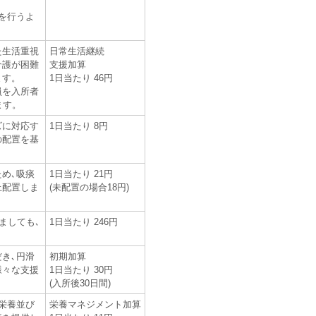
を行うよ
た生活重視
日常生活継続
介護が困難
支援加算
ます。
1日当たり 46円
員を入所者
ます。
ズに対応す
1日当たり 8円
の配置を基
め､吸痰
1日当たり 21円
上配置しま
(未配置の場合18円)
ましても､
1日当たり 246円
き､円滑
初期加算
様々な支援
1日当たり 30円
(入所後30日間)
栄養並び
栄養マネジメント加算