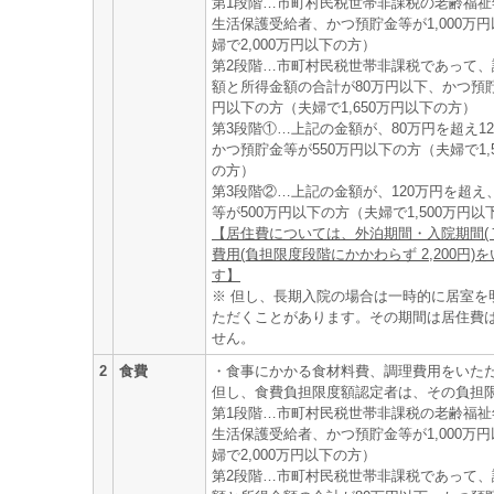
第1段階…市町村民税世帯非課税の老齢福祉
生活保護受給者、かつ預貯金等が1,000万
婦で2,000万円以下の方）
第2段階…市町村民税世帯非課税であって、
額と所得金額の合計が80万円以下、かつ預貯
円以下の方（夫婦で1,650万円以下の方）
第3段階①…上記の金額が、80万円を超え1
かつ預貯金等が550万円以下の方（夫婦で1,
の方）
第3段階②…上記の金額が、120万円を超え
等が500万円以下の方（夫婦で1,500万円以
【居住費については、外泊期間・入院期間(
費用(負担限度段階にかかわらず 2,200円)
す】
※ 但し、長期入院の場合は一時的に居室を
ただくことがあります。その期間は居住費
せん。
2
食費
・食事にかかる食材料費、調理費用をいた
但し、食費負担限度額認定者は、その負担
第1段階…市町村民税世帯非課税の老齢福祉
生活保護受給者、かつ預貯金等が1,000万
婦で2,000万円以下の方）
第2段階…市町村民税世帯非課税であって、