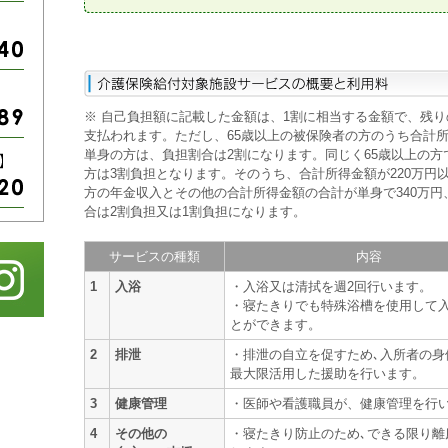
※ 自己負担額に記載した金額は、1割に相当する金額で、残り
支払われます。ただし、65歳以上の被保険者の方のうち合計所得
単身の方は、負担割合は2割になります。同じく65歳以上の方
方は3割負担となります。そのうち、合計所得金額が220万円
方の年金収入とその他の合計所得金額の合計が単身で340万円、
合は2割負担又は1割負担になります。
サービスの種類
内容
1
入浴
・入浴又は清拭を週2回行います。
・寝たきりでも特殊浴槽を使用して
とができます。
2
排泄
・排泄の自立を促すため､入所者の身
最大限活用した援助を行います。
3
健康管理
・医師や看護職員が、健康管理を行
4
その他の
・寝たきり防止のため､できる限り離