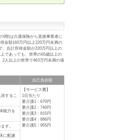
の9割は介護保険から直接事業者に
金額160万円以上220万円未満の
で、合計所得金額が220万円以上の
以上であっても、世帯の65歳以上の
2人以上の世帯で463万円未満の場
自己負担額
【サービス費】
入浴するこ
1日当たり
要介護1：670円
要介護2：740円
体能力を
要介護3：815円
要介護4：886円
要介護5：955円
います。
床に配慮