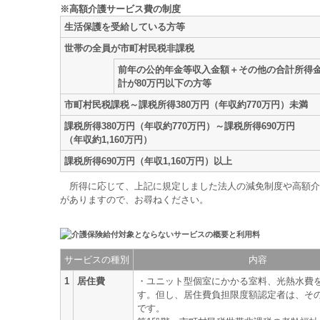
※高額介護サービス費の制度
生活保護を受給している方等
世帯の全員が市町村民税非課税
前年の公的年金等収入金額＋その他の合計所得
計が80万円以下の方等
市町村民税課税～課税所得380万円（年収約770万円）未満
課税所得380万円（年収約770万円）～課税所得690万円
（年収約1,160万円）
課税所得690万円（年収1,160万円）以上
所得に応じて、上記に規定しました法人の減免制度や高額介
がありますので、お尋ねください。
サービスの種別
内容
1
居住費
・ユニット型個室にかかる室料、光熱水費
す。但し、居住費負担限度額認定者は、そ
です。