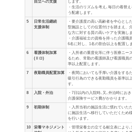
自立への支援
します。
・生活のリズムを考え､毎日の着替え
う配慮します。
5
日常生活継続
・要介護度の高い高齢者を中心とし
支援体制
型施設としての位置付けを踏まえ、
な方に対する質の高いケアを実施し
・介護福祉士の資格を持った介護職
6名に対し、1名の割合以上を配置し
6
看護体制加算
・入所者の重度化等に伴う医療ニー
(Ⅱロ)
るため、常勤の看護師及び看護職員
準以上配置します。
7
夜勤職員配置加算
・夜間においても手厚い介護をするた
吸引行為のできる夜勤職員を基準以
す。
8
入院・外泊
・7日以内の入院時､又､外泊時におき
介護保険サービス費がかかります。
9
初期体制
・入所当初の施設生活に慣れていただ
に施設生活へ移行していただくため
を行います。
10
栄養マネジメント
・管理栄養士の立てる献立表により､