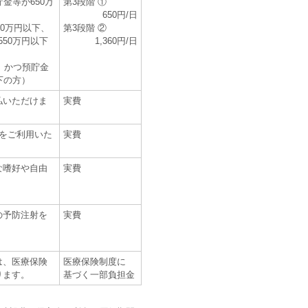
金等が650万
第3段階 ①
650円/日
20万円以下、
第3段階 ②
550万円以下
1,360円/日
、かつ預貯金
下の方）
払いただけま
実費
をご利用いた
実費
な嗜好や自由
実費
の予防注射を
実費
は、医療保険
医療保険制度に
ります。
基づく一部負担金