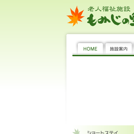
老
サ
特
社
大
中
小
HOME
施
サ
居
年
機
求
サ
特
養
シ
デ
訪
料
新
サ
お
個
サ
社
人
ー
別
会
設
ー
宅
間
関
人
ー
別
護
ョ
イ
問
金
着
イ
問
人
ー
会
福
ビ
養
福
案
ビ
介
行
紙
情
ビ
養
老
ー
サ
介
表
情
ト
い
情
ビ
福
祉
ス
護
祉
内
ス
護
事
報
ス
護
人
ト
ー
護
報
マ
合
報
ス
祉
施
老
法
の
支
の
老
ホ
ス
ビ
ッ
わ
保
概
法
設 も
人
人 若
ご
援
種
人
ー
テ
ス
プ
せ
護
要
人 若
み
ホ
州
案
セ
類
ホ
ム
イ
州
じ
ー
福
内
ン
ー
福
の
ム
祉
タ
ム
祉
里
（定
会
ー
会 老
員
人
70
福
名）
祉
施
設 も
み
じ
の
里