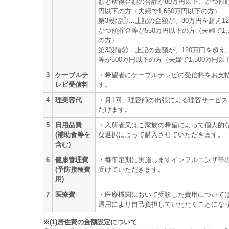
額と所得金額の合計が80万円以下、かつ預貯
円以下の方（夫婦で1,650万円以下の方）
第3段階①…上記の金額が、80万円を超え1
かつ預貯金等が550万円以下の方（夫婦で1,
の方）
第3段階②…上記の金額が、120万円を超え
等が500万円以下の方（夫婦で1,500万円以
3
ケーブルテ
・希望者にケーブルテレビの受信料をお支
レビ受信料
す。
4
理美容代
・月1回、理容師の出張による理容サービス
だけます。
5
日用品費
・入所者又はご家族の希望によって個人的
(補助食等を
な選択によって購入させていただきます。
含む)
6
健康管理費
・毎年定期に実施しますインフルエンザ等
(予防接種費
受けていただきます。
用)
7
医療費
・医療機関において受診した費用について
適用により自己負担していただくことにな
※(1)居住費の金額設定について