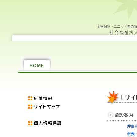
老
サ
社
大
中
小
HOME
施
サ
居
年
機
求
新
サ
お
個
社
人
イ
会
設
ー
宅
間
関
人
着
イ
問
人
会
福
ト
福
案
ビ
介
行
紙
情
情
ト
い
情
福
祉
マ
祉
内
ス
護
事
報
報
マ
合
報
祉
施
ッ
法
の
支
ッ
わ
保
法
全室個室・ユニット型の
設 も
プ
人 若
ご
援
プ
せ
護
人 若
み
州
案
セ
州
じ
福
内
ン
福
の
祉
タ
祉
里
会
ー
会 老
人
福
祉
施
設 も
み
じ
の
里
施設案内
理事
概要