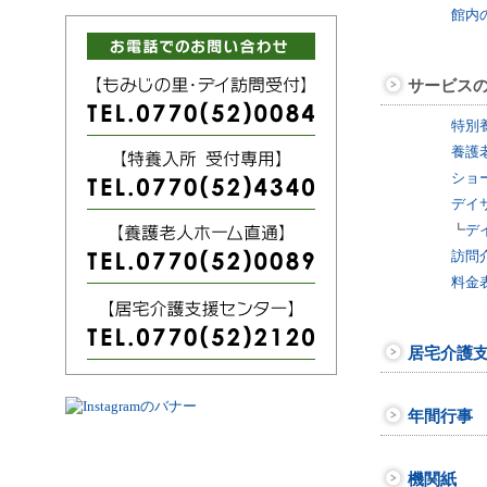
館内
サービス
特別
養護
ショ
デイ
┗
デ
訪問
料金
居宅介護
年間行事
機関紙