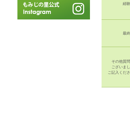
経
最
その他質
ございま
ご記入くだ