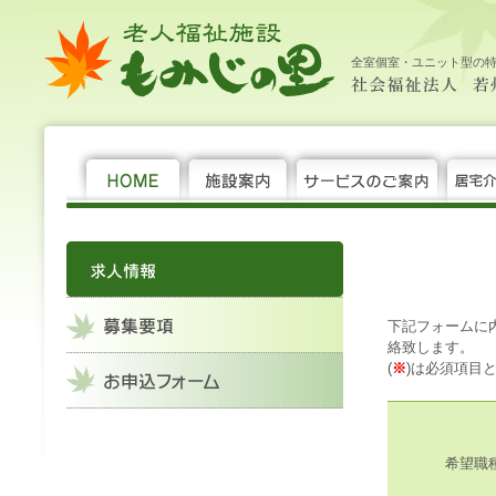
老
求
求
社
大
中
小
HOME
施
サ
居
年
機
求
募
お
新
サ
お
個
社
人
人
人
会
設
ー
宅
間
関
人
集
申
着
イ
問
人
会
福
情
情
福
案
ビ
介
行
紙
情
要
込
情
ト
い
情
福
全室個室・ユニット型の
祉
報
報-
祉
内
ス
護
事
報
項
フ
報
マ
合
報
祉
施
お
法
の
支
ォ
ッ
わ
保
法
設 も
申
人 若
ご
援
ー
プ
せ
護
人 若
み
込
州
案
セ
ム
州
じ
フ
福
内
ン
福
の
ォ
祉
タ
祉
里
ー
会
ー
会 老
ム
人
福
祉
施
設 も
み
下記フォームに
じ
絡致します。
の
(
※
)は必須項目
里
希望職種